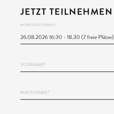
JETZT TEILNEHMEN
WORKSHOP TERMIN
*
VORNAME
*
NACHNAME
*