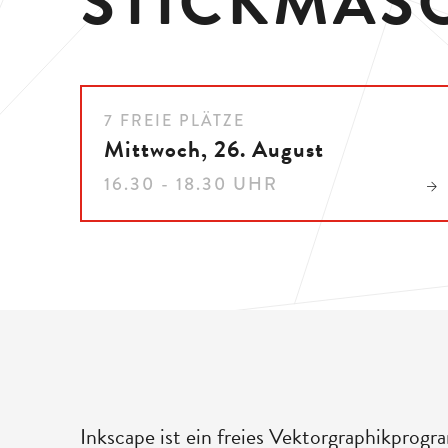
STICKMAS
7 FREIE PLÄTZE
Mittwoch, 26. August
16.30 - 18.30 UHR
Inkscape ist ein freies Vektorgraphikprog