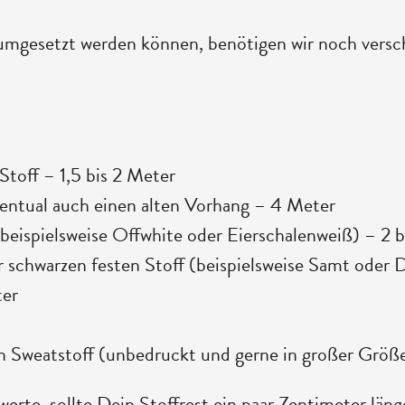
mgesetzt werden können, benötigen wir noch versch
toff – 1,5 bis 2 Meter
ventual auch einen alten Vorhang – 4 Meter
eispielsweise Offwhite oder Eierschalenweiß) – 2 b
 schwarzen festen Stoff (beispielsweise Samt oder
ter
n Sweatstoff (unbedruckt und gerne in großer Größ
rte, sollte Dein Stoffrest ein paar Zentimeter läng