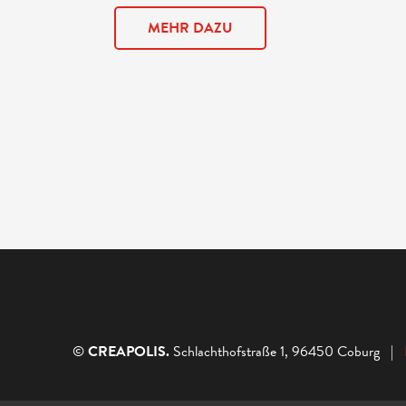
MEHR DAZU
©
CREAPOLIS.
Schlachthofstraße 1, 96450 Coburg |