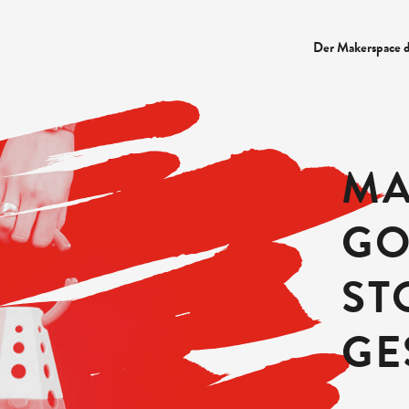
Der Makerspace 
MA
GO
ST
GE